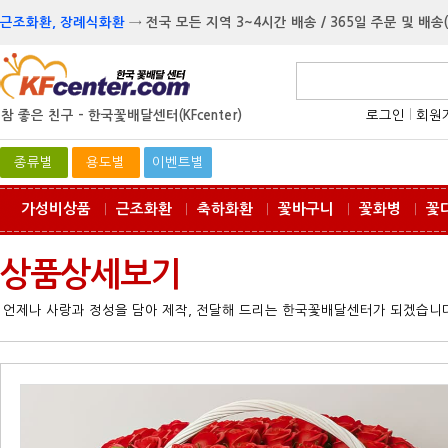
근조화환, 장례식화환
→
전국 모든 지역 3~4시간 배송 / 365일 주문 및 배송
참 좋은 친구 -
한국꽃배달센터(KFcenter)
로그인
l
회원
종류별
용도별
이벤트별
가성비상품
근조화환
축하화환
꽃바구니
꽃화병
꽃
ㅣ
ㅣ
ㅣ
ㅣ
ㅣ
상품상세보기
언제나 사랑과 정성을 담아 제작, 전달해 드리는 한국꽃배달센터가 되겠습니다