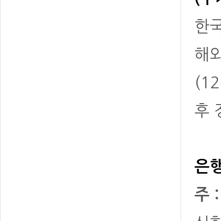
한국
해
(1
후 
은행
주 