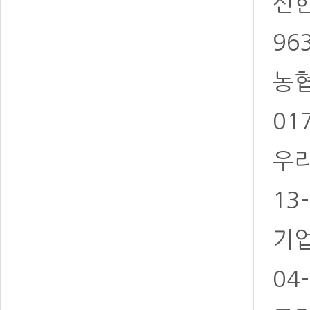
신한 
96
농협 
01
우리
13
기업
04