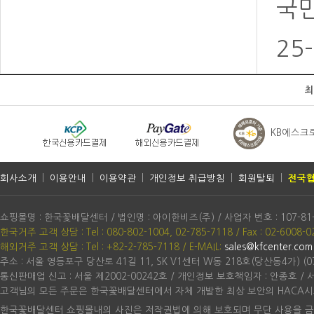
국민
25
최
KB에스크
회사소개
|
이용안내
|
이용약관
|
개인정보 취급방침
|
회원탈퇴
|
전국협
쇼핑몰명 : 한국꽃배달센터 / 법인명 : 아이한비즈(주) / 사업자 번호 : 107-81
한국거주 고객 상담 : Tel : 080-802-1004, 02-785-7118 / Fax : 02-6008-0
해외거주 고객 상담 : Tel : +82-2-785-7118
/ E-MAIL:
sales@kfcenter.com
주소 : 서울 영등포구 당산로 41길 11, SK V1센터 W동 218호(당산동4가) (07
통신판매업 신고 : 서울 제2002-00242호 / 개인정보 보호책임자 : 안종호 /
고객님의 모든 주문은 한국꽃배달센터에서 자체 개발한 최상 보안의 HACA시
한국꽃배달센터 쇼핑몰내의 사진은 저작권법에 의해 보호되며 무단 사용을 금