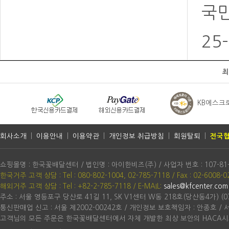
국민
25
최
KB에스크
회사소개
|
이용안내
|
이용약관
|
개인정보 취급방침
|
회원탈퇴
|
전국협
쇼핑몰명 : 한국꽃배달센터 / 법인명 : 아이한비즈(주) / 사업자 번호 : 107-81
한국거주 고객 상담 : Tel : 080-802-1004, 02-785-7118 / Fax : 02-6008-0
해외거주 고객 상담 : Tel : +82-2-785-7118
/ E-MAIL:
sales@kfcenter.com
주소 : 서울 영등포구 당산로 41길 11, SK V1센터 W동 218호(당산동4가) (07
통신판매업 신고 : 서울 제2002-00242호 / 개인정보 보호책임자 : 안종호 /
고객님의 모든 주문은 한국꽃배달센터에서 자체 개발한 최상 보안의 HACA시