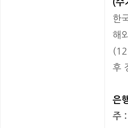
(수
한국
해
(1
후 
은행
주 