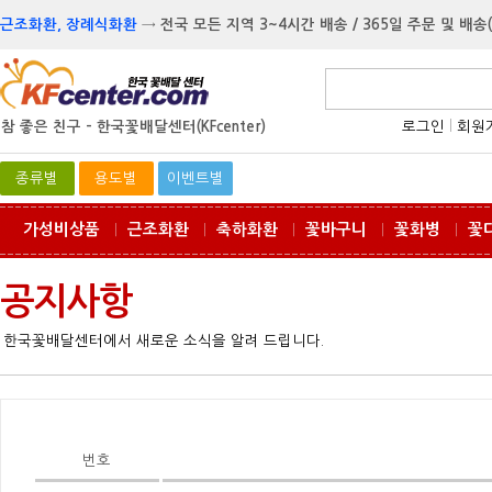
근조화환, 장례식화환
→
전국 모든 지역 3~4시간 배송 / 365일 주문 및 배송
참 좋은 친구 -
한국꽃배달센터(KFcenter)
로그인
l
회원
종류별
용도별
이벤트별
가성비상품
근조화환
축하화환
꽃바구니
꽃화병
꽃
ㅣ
ㅣ
ㅣ
ㅣ
ㅣ
공지사항
한국꽃배달센터에서 새로운 소식을 알려 드립니다.
번호