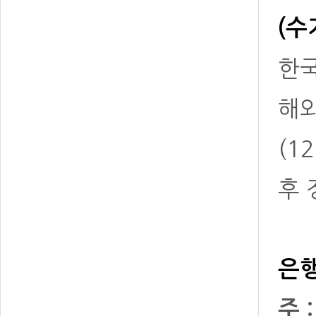
(수
한국
해
(1
후 
은행
주 