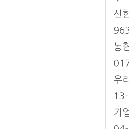
신한 
96
농협 
01
우리
13
기업
04