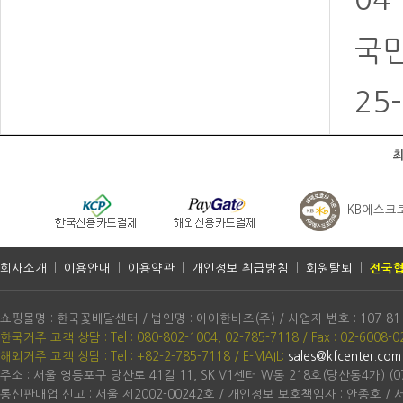
국민
25
KB에스크
회사소개
|
이용안내
|
이용약관
|
개인정보 취급방침
|
회원탈퇴
|
전국협
쇼핑몰명 : 한국꽃배달센터 / 법인명 : 아이한비즈(주) / 사업자 번호 : 107-81
한국거주 고객 상담 : Tel : 080-802-1004, 02-785-7118 / Fax : 02-6008-0
해외거주 고객 상담 : Tel : +82-2-785-7118
/ E-MAIL:
sales@kfcenter.com
주소 : 서울 영등포구 당산로 41길 11, SK V1센터 W동 218호(당산동4가) (07
통신판매업 신고 : 서울 제2002-00242호 / 개인정보 보호책임자 : 안종호 /