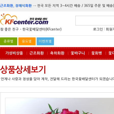
근조화환, 장례식화환
→
전국 모든 지역 3~4시간 배송 / 365일 주문 및 배송
참 좋은 친구 -
한국꽃배달센터(KFcenter)
로그인
l
회원
종류별
용도별
이벤트별
가성비상품
근조화환
축하화환
꽃바구니
꽃화병
꽃
ㅣ
ㅣ
ㅣ
ㅣ
ㅣ
상품상세보기
언제나 사랑과 정성을 담아 제작, 전달해 드리는 한국꽃배달센터가 되겠습니다