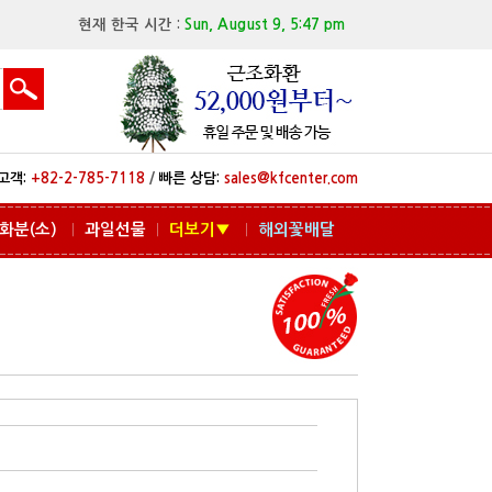
현재 한국 시간 :
Sun, August 9, 5:47 pm
고객:
+82-2-785-7118
/
빠른 상담:
sales@kfcenter.com
화분(소)
과일선물
더보기▼
해외꽃배달
ㅣ
ㅣ
ㅣ