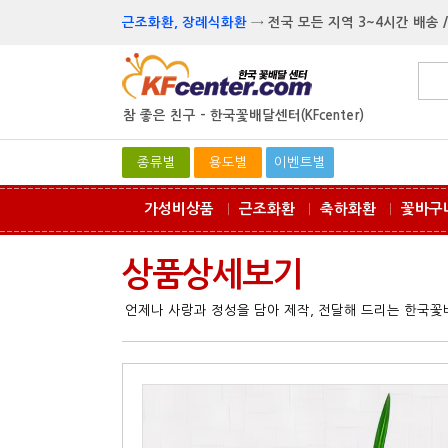
근조화환, 장례식화환
→
전국 모든 지역 3~4시간 배송 /
참 좋은 친구 -
한국꽃배달센터(KFcenter)
종류별
용도별
이벤트별
가성비상품
근조화환
축하화환
꽃바구
ㅣ
ㅣ
ㅣ
상품상세보기
언제나 사랑과 정성을 담아 제작, 전달해 드리는 한국