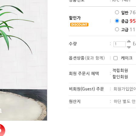
상품번호
:
KFC-1481
76
일반
할인가
95
:
중급
11
고급
수량
:
E
옵션상품
(꽃과 함께)
:
케이크
적립회원
회원 주문시 혜택
:
할인회원
비회원(Guest) 주문
:
회원가입없
원산지
:
하단 별도 