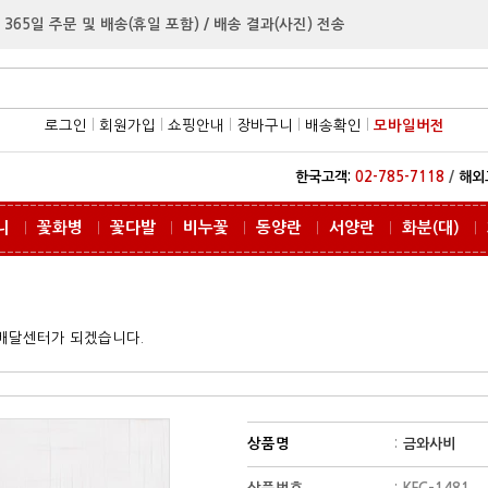
 365일 주문 및 배송(휴일 포함) / 배송 결과(사진) 전송
로그인
l
회원가입
l
쇼핑안내
l
장바구니
l
배송확인
l
모바일버전
한국고객:
02-785-7118
/
해외
니
꽃화병
꽃다발
비누꽃
동양란
서양란
화분(대)
ㅣ
ㅣ
ㅣ
ㅣ
ㅣ
ㅣ
ㅣ
꽃배달센터가 되겠습니다.
상품명
:
금와사비