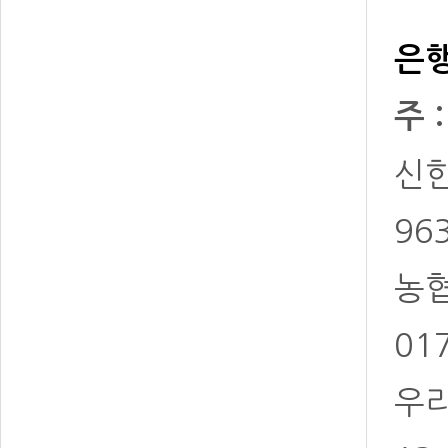
은행
주 
신한 
96
농협 
01
우리