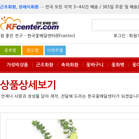
근조화환, 장례식화환
→
전국 모든 지역 3~4시간 배송 / 365일 주문 및 배송
참 좋은 친구 -
한국꽃배달센터(KFcenter)
로그인
l
회원
종류별
용도별
이벤트별
가성비상품
근조화환
축하화환
꽃바구니
꽃화병
꽃
ㅣ
ㅣ
ㅣ
ㅣ
ㅣ
상품상세보기
언제나 사랑과 정성을 담아 제작, 전달해 드리는 한국꽃배달센터가 되겠습니다