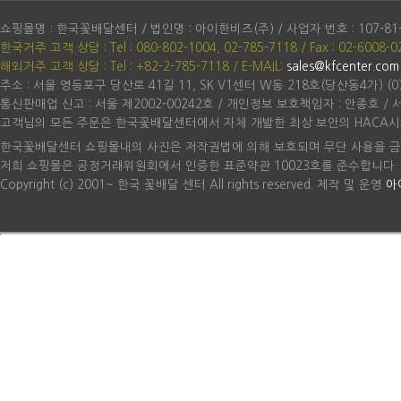
쇼핑몰명 : 한국꽃배달센터 / 법인명 : 아이한비즈(주) / 사업자 번호 : 107-81
한국거주 고객 상담 : Tel : 080-802-1004, 02-785-7118 / Fax : 02-6008-0
해외거주 고객 상담 : Tel : +82-2-785-7118
/ E-MAIL:
sales@kfcenter.com
주소 : 서울 영등포구 당산로 41길 11, SK V1센터 W동 218호(당산동4가) (07
통신판매업 신고 : 서울 제2002-00242호 / 개인정보 보호책임자 : 안종호 /
고객님의 모든 주문은 한국꽃배달센터에서 자체 개발한 최상 보안의 HACA시
한국꽃배달센터 쇼핑몰내의 사진은 저작권법에 의해 보호되며 무단 사용을 금
저희 쇼핑몰은 공정거래위원회에서 인증한 표준약관 10023호를 준수합니다.
Copyright (c) 2001~ 한국 꽃배달 센터 All rights reserved. 제작 및 운영
아