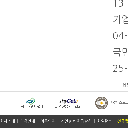
13
기업
04
국민
25
최
KB에스크
회사소개
|
이용안내
|
이용약관
|
개인정보 취급방침
|
회원탈퇴
|
전국협