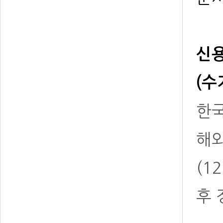
신용
(수
한국
해
(1
후 