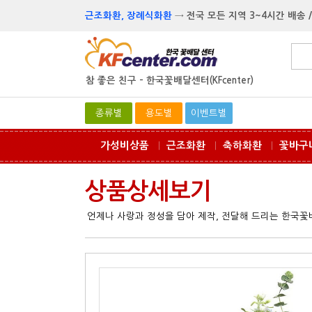
근조화환, 장례식화환
→
전국 모든 지역 3~4시간 배송 /
참 좋은 친구 -
한국꽃배달센터(KFcenter)
종류별
용도별
이벤트별
가성비상품
근조화환
축하화환
꽃바구
ㅣ
ㅣ
ㅣ
상품상세보기
언제나 사랑과 정성을 담아 제작, 전달해 드리는 한국