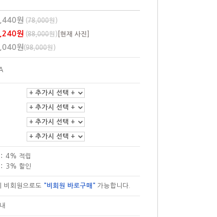
,440원
(
78,000
원)
,240원
(
88,000
원)
[현재 사진]
,040원
(
98,000
원)
A
:
4% 적립
:
3% 할인
이 비회원으로도
"비회원 바로구매"
가능합니다.
안내