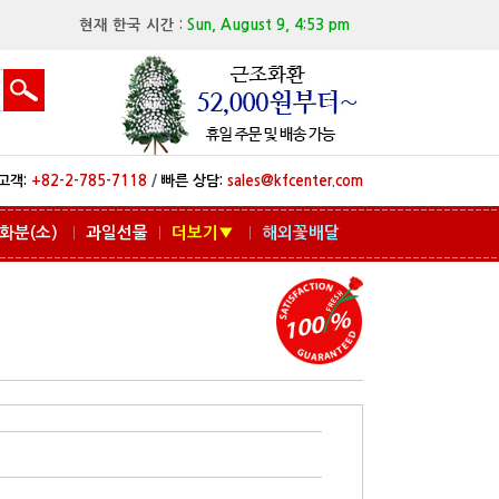
현재 한국 시간 :
Sun, August 9, 4:53 pm
고객:
+82-2-785-7118
/
빠른 상담:
sales@kfcenter.com
화분(소)
과일선물
더보기▼
해외꽃배달
ㅣ
ㅣ
ㅣ