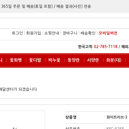
 365일 주문 및 배송(휴일 포함) / 배송 결과(사진) 전송
로그인
l
회원가입
l
쇼핑안내
l
장바구니
l
배송확인
l
모바일버전
한국고객:
02-785-7118
/
해외
니
꽃화병
꽃다발
비누꽃
동양란
서양란
화분(대)
ㅣ
ㅣ
ㅣ
ㅣ
ㅣ
ㅣ
ㅣ
꽃배달센터가 되겠습니다.
상품명
:
화이트러브-3