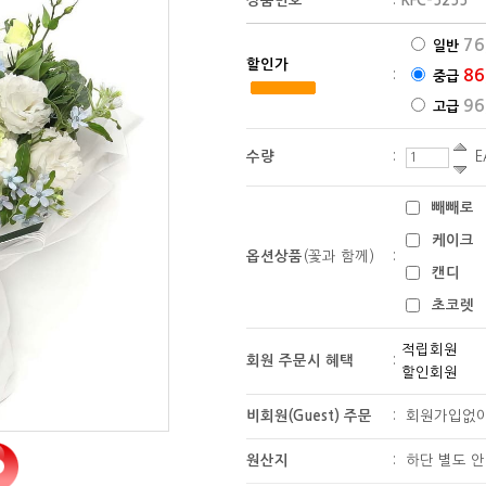
상품번호
:
KFC-5255
76
일반
할인가
86
:
중급
96
고급
수량
:
E
빼빼로
케이크
옵션상품
(꽃과 함께)
:
캔디
초코렛
적립회원
회원 주문시 혜택
:
할인회원
비회원(Guest) 주문
:
회원가입없
원산지
:
하단 별도 