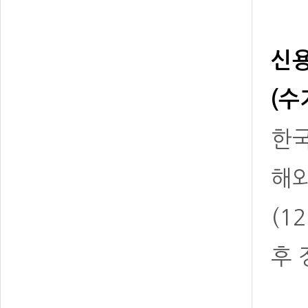
신용
(수
한국
해
(1
후 