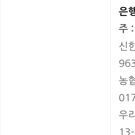
은행
주 
신한 
96
농협 
01
우리
13