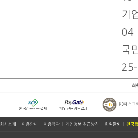
기업
04
국민
25
최
KB에스크
회사소개
|
이용안내
|
이용약관
|
개인정보 취급방침
|
회원탈퇴
|
전국협