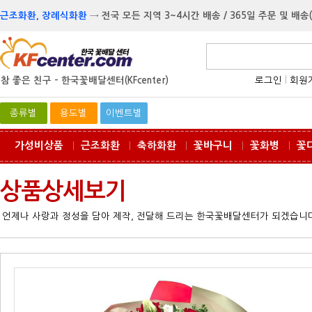
근조화환, 장례식화환
→
전국 모든 지역 3~4시간 배송 / 365일 주문 및 배송
참 좋은 친구 -
한국꽃배달센터(KFcenter)
로그인
l
회원
종류별
용도별
이벤트별
가성비상품
근조화환
축하화환
꽃바구니
꽃화병
꽃
ㅣ
ㅣ
ㅣ
ㅣ
ㅣ
상품상세보기
언제나 사랑과 정성을 담아 제작, 전달해 드리는 한국꽃배달센터가 되겠습니다