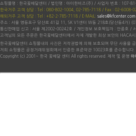
쇼핑몰명 : 한국꽃배달센터 / 법인명 : 아이한비즈(주) / 사업자 번호 : 107-81
한국거주 고객 상담 : Tel : 080-802-1004, 02-785-7118 / Fax : 02-6008-0
해외거주 고객 상담 : Tel : +82-2-785-7118
/ E-MAIL:
sales@kfcenter.com
주소 : 서울 영등포구 당산로 41길 11, SK V1센터 W동 218호(당산동4가) (07
통신판매업 신고 : 서울 제2002-00242호 / 개인정보 보호책임자 : 안종호 /
고객님의 모든 주문은 한국꽃배달센터에서 자체 개발한 최상 보안의 HACA시
한국꽃배달센터 쇼핑몰내의 사진은 저작권법에 의해 보호되며 무단 사용을 금
저희 쇼핑몰은 공정거래위원회에서 인증한 표준약관 10023호를 준수합니다.
Copyright (c) 2001~ 한국 꽃배달 센터 All rights reserved. 제작 및 운영
아