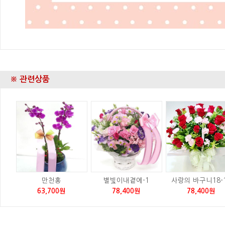
※ 관련상품
만천홍
별빛이내곁에-1
사랑의 바구니18-
63,700원
78,400원
78,400원