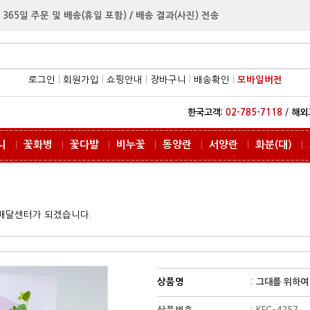
 365일 주문 및 배송(휴일 포함) / 배송 결과(사진) 전송
로그인
l
회원가입
l
쇼핑안내
l
장바구니
l
배송확인
l
모바일버전
한국고객:
02-785-7118
/
해외
니
꽃화병
꽃다발
비누꽃
동양란
서양란
화분(대)
ㅣ
ㅣ
ㅣ
ㅣ
ㅣ
ㅣ
ㅣ
꽃배달센터가 되겠습니다.
상품명
:
그대를 위하여1