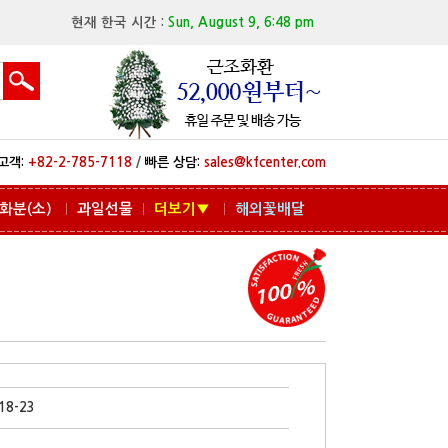
현재 한국 시간 :
Sun, August 9, 6:48 pm
고객:
+82-2-785-7118
/
빠른 상담:
sales@kfcenter.com
화분(소)
과일선물
더보기▼
해외꽃배달
ㅣ
ㅣ
ㅣ
8-23