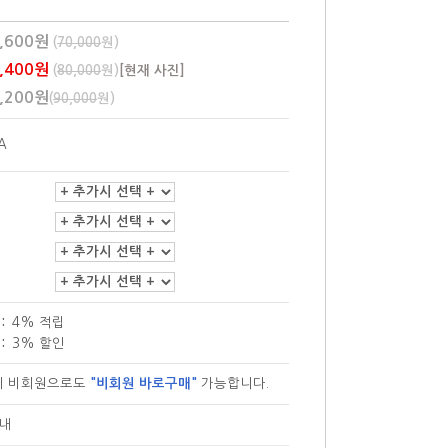
,600원
(
70,000
원)
,400원
(
80,000
원)
[현재 사진]
,200원
(
90,000
원)
A
:
4% 적립
:
3% 할인
이 비회원으로도
"비회원 바로구매"
가능합니다.
안내