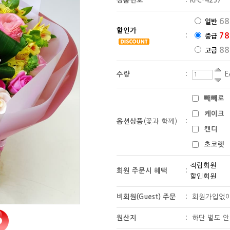
상품번호
:
KFC-4257
68
일반
할인가
78
:
중급
88
고급
수량
:
E
빼빼로
케이크
옵션상품
(꽃과 함께)
:
캔디
초코렛
적립회원
회원 주문시 혜택
:
할인회원
비회원(Guest) 주문
:
회원가입없
원산지
:
하단 별도 