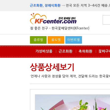
근조화환, 장례식화환
→
전국 모든 지역 3~4시간 배송 /
참 좋은 친구 -
한국꽃배달센터(KFcenter)
종류별
용도별
이벤트별
가성비상품
근조화환
축하화환
꽃바구
ㅣ
ㅣ
ㅣ
상품상세보기
언제나 사랑과 정성을 담아 제작, 전달해 드리는 한국