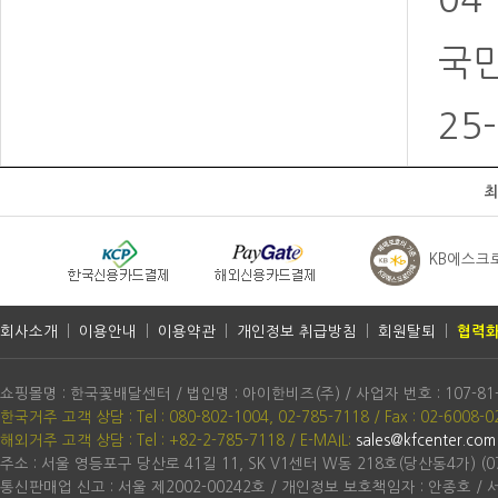
국민
25
최
KB에스크
회사소개
|
이용안내
|
이용약관
|
개인정보 취급방침
|
회원탈퇴
|
협력화
쇼핑몰명 : 한국꽃배달센터 / 법인명 : 아이한비즈(주) / 사업자 번호 : 107-81
한국거주 고객 상담 : Tel : 080-802-1004, 02-785-7118 / Fax : 02-6008-0
해외거주 고객 상담 : Tel : +82-2-785-7118
/ E-MAIL:
sales@kfcenter.com
주소 : 서울 영등포구 당산로 41길 11, SK V1센터 W동 218호(당산동4가) (07
통신판매업 신고 : 서울 제2002-00242호 / 개인정보 보호책임자 : 안종호 /