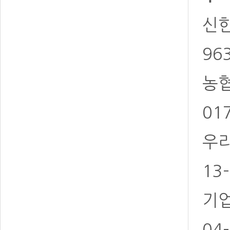
신한 
96
농협 
01
우리
13
기업
04