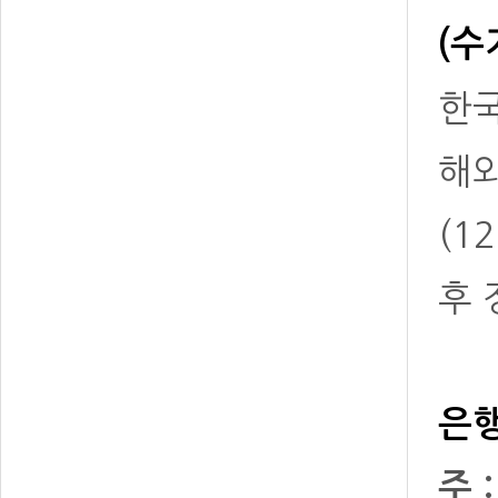
(수
한국
해
(1
후 
은행
주 