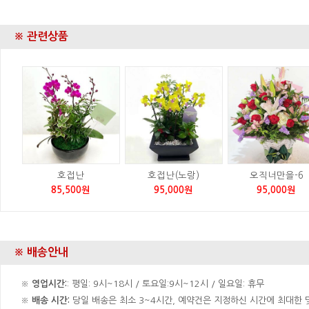
※ 관련상품
호접난
호접난(노랑)
오직너만을-6
85,500원
95,000원
95,000원
※ 배송안내
※
영업시간:
: 평일: 9시~18시 / 토요일:9시~12시 / 일요일: 휴무
※
배송 시간:
당일 배송은 최소 3~4시간, 예약건은 지정하신 시간에 최대한 맞