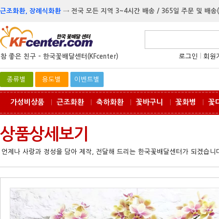
근조화환, 장례식화환
→
전국 모든 지역 3~4시간 배송 / 365일 주문 및 배송
참 좋은 친구 -
한국꽃배달센터(KFcenter)
로그인
l
회원
종류별
용도별
이벤트별
가성비상품
근조화환
축하화환
꽃바구니
꽃화병
꽃
ㅣ
ㅣ
ㅣ
ㅣ
ㅣ
상품상세보기
언제나 사랑과 정성을 담아 제작, 전달해 드리는 한국꽃배달센터가 되겠습니다