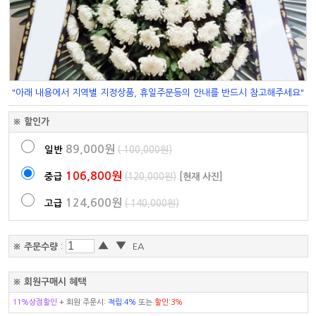
"아래 내용에서 지역별 지정상품, 휴일주문등의 안내를 반드시 참고해주세요"
※ 할인가
89,000원
일반
( 100,000원)
106,800원
중급
(120,000원)
[현재 사진]
124,600원
고급
( 140,000원)
▲
▼
※ 주문수량
:
EA
※ 회원구매시 혜택
11%상점할인
+ 회원 주문시:
적립:4%
또는
할인:3%