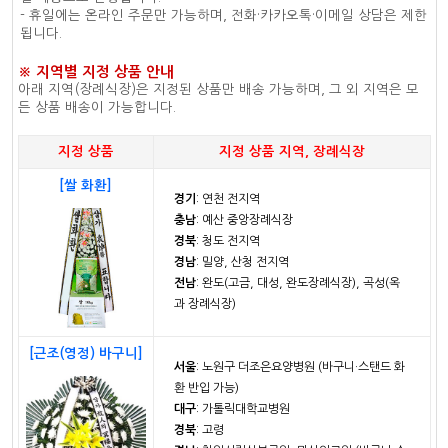
- 휴일에는 온라인 주문만 가능하며, 전화·카카오톡·이메일 상담은 제한
됩니다.
※ 지역별 지정 상품 안내
아래 지역(장례식장)은 지정된 상품만 배송 가능하며, 그 외 지역은 모
든 상품 배송이 가능합니다.
지정 상품
지정 상품 지역, 장례식장
[쌀 화환]
경기
: 연천 전지역
충남
: 예산 중앙장례식장
경북
: 청도 전지역
경남
: 밀양, 산청 전지역
전남
: 완도(고금, 대성, 완도장례식장), 곡성(옥
과 장례식장)
[근조(영정) 바구니]
서울
: 노원구 더조은요양병원 (바구니·스탠드 화
환 반입 가능)
대구
: 가톨릭대학교병원
경북
: 고령