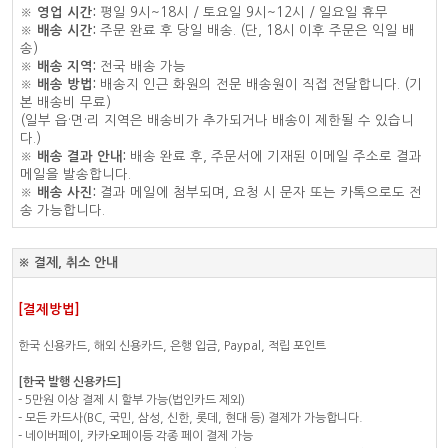
※
영업 시간:
평일 9시~18시 / 토요일 9시~12시 / 일요일 휴무
※
배송 시간:
주문 완료 후 당일 배송. (단, 18시 이후 주문은 익일 배
송)
※
배송 지역:
전국 배송 가능
※
배송 방법:
배송지 인근 화원의 전문 배송원이 직접 전달합니다. (기
본 배송비 무료)
(일부 읍·면·리 지역은 배송비가 추가되거나 배송이 제한될 수 있습니
다.)
※
배송 결과 안내:
배송 완료 후, 주문서에 기재된 이메일 주소로 결과
메일을 발송합니다.
※
배송 사진:
결과 메일에 첨부되며, 요청 시 문자 또는 카톡으로도 전
송 가능합니다.
※ 결제, 취소 안내
[결제방법]
한국 신용카드, 해외 신용카드, 은행 입금, Paypal, 적립 포인트
[한국 발행 신용카드]
- 5만원 이상 결제 시 할부 가능(법인카드 제외)
- 모든 카드사(BC, 국민, 삼성, 신한, 롯데, 현대 등) 결제가 가능합니다.
- 네이버페이, 카카오페이등 각종 페이 결제 가능