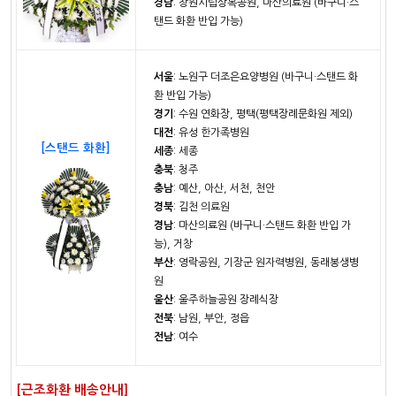
경남
: 창원시립상복공원, 마산의료원 (바구니·스
탠드 화환 반입 가능)
서울
: 노원구 더조은요양병원 (바구니·스탠드 화
환 반입 가능)
경기
: 수원 연화장, 평택(평택장례문화원 제외)
대전
: 유성 한가족병원
[스탠드 화환]
세종
: 세종
충북
: 청주
충남
: 예산, 아산, 서천, 천안
경북
: 김천 의료원
경남
: 마산의료원 (바구니·스탠드 화환 반입 가
능), 거창
부산
: 영락공원, 기장군 원자력병원, 동래봉생병
원
울산
: 울주하늘공원 장례식장
전북
: 남원, 부안, 정읍
전남
: 여수
[근조화환 배송안내]