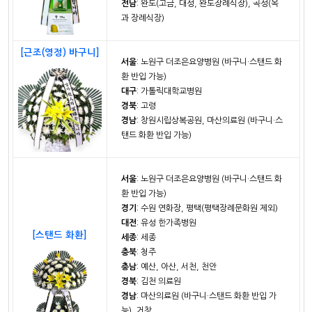
전남
: 완도(고금, 대성, 완도장례식장), 곡성(옥
과 장례식장)
[근조(영정) 바구니]
서울
: 노원구 더조은요양병원 (바구니·스탠드 화
환 반입 가능)
대구
: 가톨릭대학교병원
경북
: 고령
경남
: 창원시립상복공원, 마산의료원 (바구니·스
탠드 화환 반입 가능)
서울
: 노원구 더조은요양병원 (바구니·스탠드 화
환 반입 가능)
경기
: 수원 연화장, 평택(평택장례문화원 제외)
대전
: 유성 한가족병원
[스탠드 화환]
세종
: 세종
충북
: 청주
충남
: 예산, 아산, 서천, 천안
경북
: 김천 의료원
경남
: 마산의료원 (바구니·스탠드 화환 반입 가
능), 거창