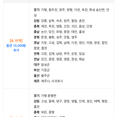
경기
: 가평, 동두천, 양주, 양평, 이천, 포천, 화성 송산면, 안
성
강원
: 강릉, 삼척, 속초, 원주, 철원, 춘천
충북
: 제천, 옥천, 영동, 진천, 괴산, 음성, 단양
충남
: 논산, 당진, 보령, 청양, 태안, 홍성
경북
: 문경, 봉화, 성주, 안동, 영주
[A 지역]
경남
: 거창, 고성, 김해, 남해, 사천, 양산, 의령, 창녕, 함안,
옵션 10,000원
함양, 합천
추가
전북
: 고창, 김제, 남원, 무주, 순창, 임실
전남
: 강진, 광양, 영광, 영암, 장성, 해남
대구
: 달성군
부산
: 기장군
울산
: 울주군
제주
: 제주시, 서귀포시
경기
: 가평 청평면
강원
: 고성, 동해, 양구, 양양, 영월, 인제, 정선, 태백, 평창,
홍천
충북
: 보은, 증평