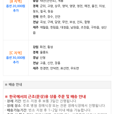
충남
: 태안(안면도), 계룡
[B 지역]
옵션 20,000원
경북
: 군위, 고령, 상주, 영덕, 영양, 영천, 예천, 울진, 의성,
추가
청도, 칠곡, 청송
전북
: 완주, 장수, 진안
전남
: 곡성, 구례, 담양, 무안, 보성, 진도, 함평
제주
: 애월읍, 한림읍, 대정읍, 남원읍, 조천읍, 구좌읍, 성산
읍
강원
: 화천, 횡성
경북
: 울릉도
[C 지역]
옵션 30,000원
경남
: 산청
추가
전남
: 고흥, 신안, 장흥
제주
: 한경면, 안덕면, 표선면, 우도면
※ 배송 안내
※ 한국에서의 근조(문상)용 상품 주문 및 배송 안내
-
장례 기간
: 빈소 지정 후 보통 3일간 진행됩니다.
-
장례 장소
: 주로 병원 장례식장 또는 전문 장례식장에서 진행됩니다.
-
배송가능기간
: 빈소 지정 후 1~2일 이내 배송 가능합니다.