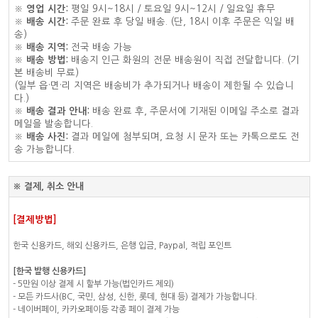
※
영업 시간:
평일 9시~18시 / 토요일 9시~12시 / 일요일 휴무
※
배송 시간:
주문 완료 후 당일 배송. (단, 18시 이후 주문은 익일 배
송)
※
배송 지역:
전국 배송 가능
※
배송 방법:
배송지 인근 화원의 전문 배송원이 직접 전달합니다. (기
본 배송비 무료)
(일부 읍·면·리 지역은 배송비가 추가되거나 배송이 제한될 수 있습니
다.)
※
배송 결과 안내:
배송 완료 후, 주문서에 기재된 이메일 주소로 결과
메일을 발송합니다.
※
배송 사진:
결과 메일에 첨부되며, 요청 시 문자 또는 카톡으로도 전
송 가능합니다.
※ 결제, 취소 안내
[결제방법]
한국 신용카드, 해외 신용카드, 은행 입금, Paypal, 적립 포인트
[한국 발행 신용카드]
- 5만원 이상 결제 시 할부 가능(법인카드 제외)
- 모든 카드사(BC, 국민, 삼성, 신한, 롯데, 현대 등) 결제가 가능합니다.
- 네이버페이, 카카오페이등 각종 페이 결제 가능