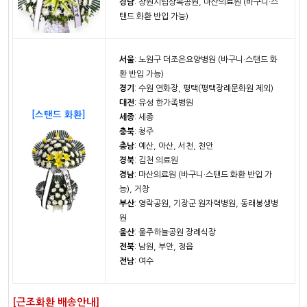
경남
: 창원시립상복공원, 마산의료원 (바구니·스
탠드 화환 반입 가능)
서울
: 노원구 더조은요양병원 (바구니·스탠드 화
환 반입 가능)
경기
: 수원 연화장, 평택(평택장례문화원 제외)
대전
: 유성 한가족병원
[스탠드 화환]
세종
: 세종
충북
: 청주
충남
: 예산, 아산, 서천, 천안
경북
: 김천 의료원
경남
: 마산의료원 (바구니·스탠드 화환 반입 가
능), 거창
부산
: 영락공원, 기장군 원자력병원, 동래봉생병
원
울산
: 울주하늘공원 장례식장
전북
: 남원, 부안, 정읍
전남
: 여수
[근조화환 배송안내]