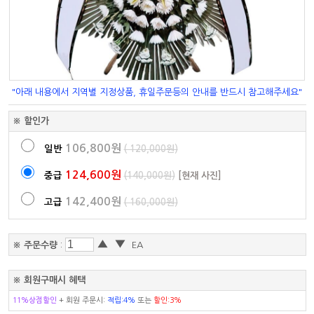
"아래 내용에서 지역별 지정상품, 휴일주문등의 안내를 반드시 참고해주세요"
※ 할인가
106,800원
일반
( 120,000원)
124,600원
중급
(140,000원)
[현재 사진]
142,400원
고급
( 160,000원)
▲
▼
※ 주문수량
:
EA
※ 회원구매시 혜택
11%상점할인
+ 회원 주문시:
적립:4%
또는
할인:3%