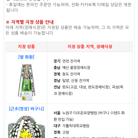
- 휴일에는 온라인 주문만 가능하며, 전화·카카오톡·이메일 상담은 제한
됩니다.
※ 지역별 지정 상품 안내
아래 지역(장례식장)은 지정된 상품만 배송 가능하며, 그 외 지역은 모
든 상품 배송이 가능합니다.
지정 상품
지정 상품 지역, 장례식장
[쌀 화환]
경기
: 연천 전지역
충남
: 예산 중앙장례식장
경북
: 청도 전지역
경남
: 밀양, 산청 전지역
전남
: 완도(고금, 대성, 완도장례식장), 곡성(옥
과 장례식장)
[근조(영정) 바구니]
서울
: 노원구 더조은요양병원 (바구니·스탠드 화
환 반입 가능)
대구
: 가톨릭대학교병원
경북
: 고령