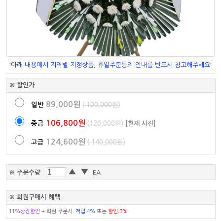
"아래 내용에서 지역별 지정상품, 휴일주문등의 안내를 반드시 참고해주세요"
※ 할인가
89,000원
일반
( 100,000원)
106,800원
중급
(120,000원)
[현재 사진]
124,600원
고급
( 140,000원)
▲
▼
※ 주문수량
:
EA
※ 회원구매시 혜택
11%상점할인
+ 회원 주문시:
적립:4%
또는
할인:3%