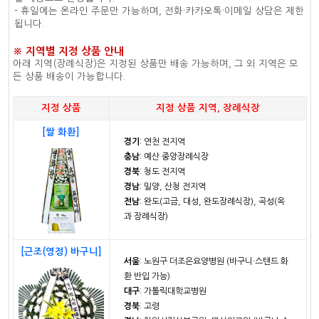
- 휴일에는 온라인 주문만 가능하며, 전화·카카오톡·이메일 상담은 제한
됩니다.
※ 지역별 지정 상품 안내
아래 지역(장례식장)은 지정된 상품만 배송 가능하며, 그 외 지역은 모
든 상품 배송이 가능합니다.
지정 상품
지정 상품 지역, 장례식장
[쌀 화환]
경기
: 연천 전지역
충남
: 예산 중앙장례식장
경북
: 청도 전지역
경남
: 밀양, 산청 전지역
전남
: 완도(고금, 대성, 완도장례식장), 곡성(옥
과 장례식장)
[근조(영정) 바구니]
서울
: 노원구 더조은요양병원 (바구니·스탠드 화
환 반입 가능)
대구
: 가톨릭대학교병원
경북
: 고령