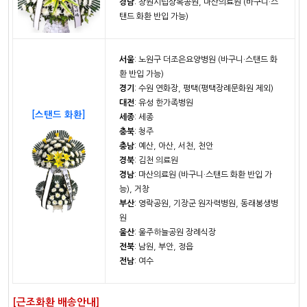
경남
: 창원시립상복공원, 마산의료원 (바구니·스
탠드 화환 반입 가능)
서울
: 노원구 더조은요양병원 (바구니·스탠드 화
환 반입 가능)
경기
: 수원 연화장, 평택(평택장례문화원 제외)
대전
: 유성 한가족병원
[스탠드 화환]
세종
: 세종
충북
: 청주
충남
: 예산, 아산, 서천, 천안
경북
: 김천 의료원
경남
: 마산의료원 (바구니·스탠드 화환 반입 가
능), 거창
부산
: 영락공원, 기장군 원자력병원, 동래봉생병
원
울산
: 울주하늘공원 장례식장
전북
: 남원, 부안, 정읍
전남
: 여수
[근조화환 배송안내]