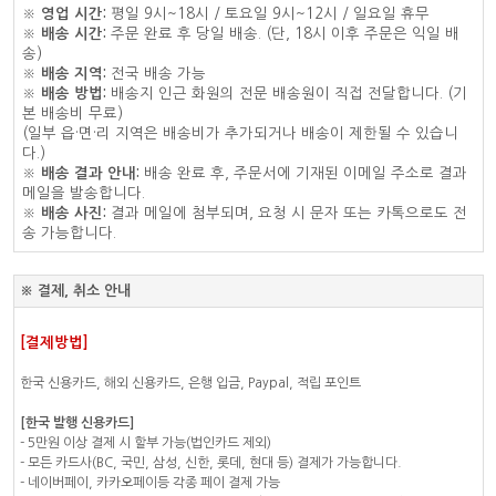
※
영업 시간:
평일 9시~18시 / 토요일 9시~12시 / 일요일 휴무
※
배송 시간:
주문 완료 후 당일 배송. (단, 18시 이후 주문은 익일 배
송)
※
배송 지역:
전국 배송 가능
※
배송 방법:
배송지 인근 화원의 전문 배송원이 직접 전달합니다. (기
본 배송비 무료)
(일부 읍·면·리 지역은 배송비가 추가되거나 배송이 제한될 수 있습니
다.)
※
배송 결과 안내:
배송 완료 후, 주문서에 기재된 이메일 주소로 결과
메일을 발송합니다.
※
배송 사진:
결과 메일에 첨부되며, 요청 시 문자 또는 카톡으로도 전
송 가능합니다.
※ 결제, 취소 안내
[결제방법]
한국 신용카드, 해외 신용카드, 은행 입금, Paypal, 적립 포인트
[한국 발행 신용카드]
- 5만원 이상 결제 시 할부 가능(법인카드 제외)
- 모든 카드사(BC, 국민, 삼성, 신한, 롯데, 현대 등) 결제가 가능합니다.
- 네이버페이, 카카오페이등 각종 페이 결제 가능