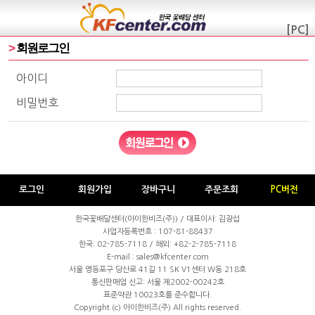
[PC]
>
회원로그인
아이디
비밀번호
로그인
회원가입
장바구니
주문조회
PC버전
한국꽃배달센터(아이한비즈(주)) / 대표이사: 김광섭
사업자등록번호 : 107-81-88437
한국:
02-785-7118
/ 해외: +82-2-785-7118
E-mail : sales@kfcenter.com
서울 영등포구 당산로 41길 11 SK V1센터 W동 218호
통신판매업 신고: 서울 제2002-00242호
표준약관 10023호를 준수합니다.
Copyright (c)
아이한비즈(주)
All rights reserved.