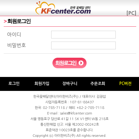
[PC]
>
회원로그인
아이디
비밀번호
로그인
회원가입
장바구니
주문조회
PC버전
한국꽃배달센터(아이한비즈(주)) / 대표이사: 김광섭
사업자등록번호 : 107-81-88437
한국:
02-785-7118
/ 해외: +82-2-785-7118
E-mail : sales@kfcenter.com
서울 영등포구 당산로 41길 11 SK V1센터 W동 218호
통신판매업 신고: 서울 제2002-00242호
표준약관 10023호를 준수합니다.
Copyright (c)
아이한비즈(주)
All rights reserved.