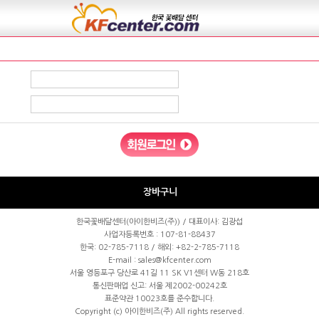
장바구니
한국꽃배달센터(아이한비즈(주)) / 대표이사: 김광섭
사업자등록번호 : 107-81-88437
한국:
02-785-7118
/ 해외: +82-2-785-7118
E-mail : sales@kfcenter.com
서울 영등포구 당산로 41길 11 SK V1센터 W동 218호
통신판매업 신고: 서울 제2002-00242호
표준약관 10023호를 준수합니다.
Copyright (c)
아이한비즈(주)
All rights reserved.