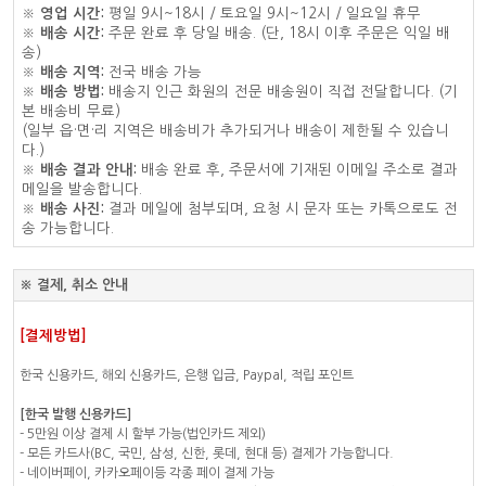
※
영업 시간:
평일 9시~18시 / 토요일 9시~12시 / 일요일 휴무
※
배송 시간:
주문 완료 후 당일 배송. (단, 18시 이후 주문은 익일 배
송)
※
배송 지역:
전국 배송 가능
※
배송 방법:
배송지 인근 화원의 전문 배송원이 직접 전달합니다. (기
본 배송비 무료)
(일부 읍·면·리 지역은 배송비가 추가되거나 배송이 제한될 수 있습니
다.)
※
배송 결과 안내:
배송 완료 후, 주문서에 기재된 이메일 주소로 결과
메일을 발송합니다.
※
배송 사진:
결과 메일에 첨부되며, 요청 시 문자 또는 카톡으로도 전
송 가능합니다.
※ 결제, 취소 안내
[결제방법]
한국 신용카드, 해외 신용카드, 은행 입금, Paypal, 적립 포인트
[한국 발행 신용카드]
- 5만원 이상 결제 시 할부 가능(법인카드 제외)
- 모든 카드사(BC, 국민, 삼성, 신한, 롯데, 현대 등) 결제가 가능합니다.
- 네이버페이, 카카오페이등 각종 페이 결제 가능