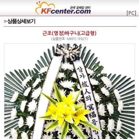
[PC]
>
상품상세보기
근조(영정)바구니(고급형)
(상품번호: MKFC-3927)