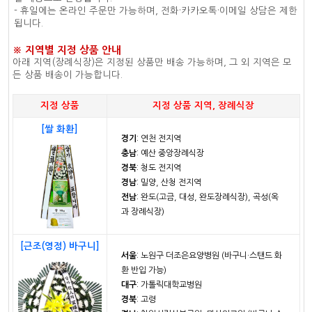
- 휴일에는 온라인 주문만 가능하며, 전화·카카오톡·이메일 상담은 제한
됩니다.
※ 지역별 지정 상품 안내
아래 지역(장례식장)은 지정된 상품만 배송 가능하며, 그 외 지역은 모
든 상품 배송이 가능합니다.
지정 상품
지정 상품 지역, 장례식장
[쌀 화환]
경기
: 연천 전지역
충남
: 예산 중앙장례식장
경북
: 청도 전지역
경남
: 밀양, 산청 전지역
전남
: 완도(고금, 대성, 완도장례식장), 곡성(옥
과 장례식장)
[근조(영정) 바구니]
서울
: 노원구 더조은요양병원 (바구니·스탠드 화
환 반입 가능)
대구
: 가톨릭대학교병원
경북
: 고령