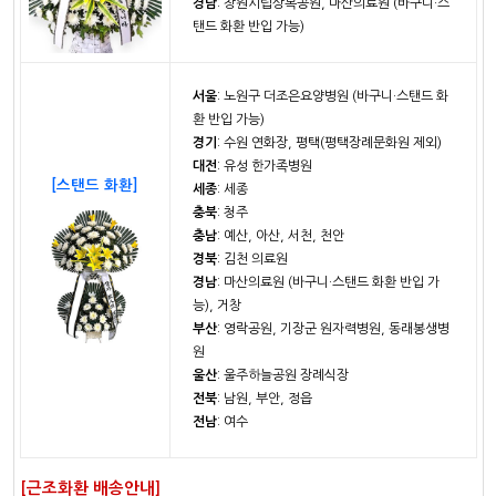
경남
: 창원시립상복공원, 마산의료원 (바구니·스
탠드 화환 반입 가능)
서울
: 노원구 더조은요양병원 (바구니·스탠드 화
환 반입 가능)
경기
: 수원 연화장, 평택(평택장례문화원 제외)
대전
: 유성 한가족병원
[스탠드 화환]
세종
: 세종
충북
: 청주
충남
: 예산, 아산, 서천, 천안
경북
: 김천 의료원
경남
: 마산의료원 (바구니·스탠드 화환 반입 가
능), 거창
부산
: 영락공원, 기장군 원자력병원, 동래봉생병
원
울산
: 울주하늘공원 장례식장
전북
: 남원, 부안, 정읍
전남
: 여수
[근조화환 배송안내]