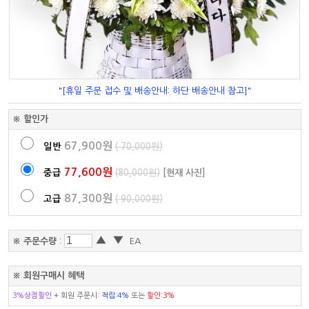
"[휴일 주문 접수 및 배송안내: 하단 배송안내 참고]"
※ 할인가
67,900원
일반
( 70,000원)
77,600원
중급
(80,000원)
[현재 사진]
87,300원
고급
( 90,000원)
▲
▼
※ 주문수량
:
EA
※ 회원구매시 혜택
3%상점할인
+ 회원 주문시:
적립:4%
또는
할인:3%