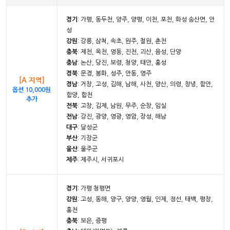
경기
: 가평, 동두천, 양주, 양평, 이천, 포천, 화성 송산면, 안
성
강원
: 강릉, 삼척, 속초, 원주, 철원, 춘천
충북
: 제천, 옥천, 영동, 진천, 괴산, 음성, 단양
충남
: 논산, 당진, 보령, 청양, 태안, 홍성
경북
: 문경, 봉화, 성주, 안동, 영주
[A 지역]
경남
: 거창, 고성, 김해, 남해, 사천, 양산, 의령, 창녕, 함안,
옵션 10,000원
함양, 합천
추가
전북
: 고창, 김제, 남원, 무주, 순창, 임실
전남
: 강진, 광양, 영광, 영암, 장성, 해남
대구
: 달성군
부산
: 기장군
울산
: 울주군
제주
: 제주시, 서귀포시
경기
: 가평 청평면
강원
: 고성, 동해, 양구, 양양, 영월, 인제, 정선, 태백, 평창,
홍천
충북
: 보은, 증평