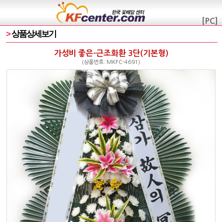
[PC]
>
상품상세보기
가성비 좋은-근조화환 3단(기본형)
(상품번호: MKFC-4691)