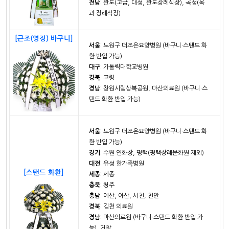
전남
: 완도(고금, 대성, 완도장례식장), 곡성(옥
과 장례식장)
[근조(영정) 바구니]
서울
: 노원구 더조은요양병원 (바구니·스탠드 화
환 반입 가능)
대구
: 가톨릭대학교병원
경북
: 고령
경남
: 창원시립상복공원, 마산의료원 (바구니·스
탠드 화환 반입 가능)
서울
: 노원구 더조은요양병원 (바구니·스탠드 화
환 반입 가능)
경기
: 수원 연화장, 평택(평택장례문화원 제외)
대전
: 유성 한가족병원
[스탠드 화환]
세종
: 세종
충북
: 청주
충남
: 예산, 아산, 서천, 천안
경북
: 김천 의료원
경남
: 마산의료원 (바구니·스탠드 화환 반입 가
능), 거창