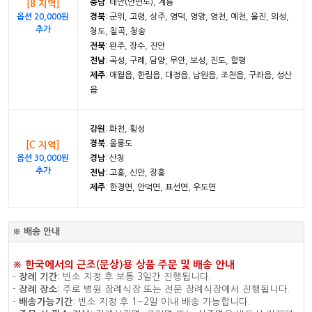
충남
: 태안(안면도), 계룡
[B 지역]
옵션 20,000원
경북
: 군위, 고령, 상주, 영덕, 영양, 영천, 예천, 울진, 의성,
추가
청도, 칠곡, 청송
전북
: 완주, 장수, 진안
전남
: 곡성, 구례, 담양, 무안, 보성, 진도, 함평
제주
: 애월읍, 한림읍, 대정읍, 남원읍, 조천읍, 구좌읍, 성산
읍
강원
: 화천, 횡성
경북
: 울릉도
[C 지역]
옵션 30,000원
경남
: 산청
추가
전남
: 고흥, 신안, 장흥
제주
: 한경면, 안덕면, 표선면, 우도면
※ 배송 안내
※ 한국에서의 근조(문상)용 상품 주문 및 배송 안내
-
장례 기간
: 빈소 지정 후 보통 3일간 진행됩니다.
-
장례 장소
: 주로 병원 장례식장 또는 전문 장례식장에서 진행됩니다.
-
배송가능기간
: 빈소 지정 후 1~2일 이내 배송 가능합니다.