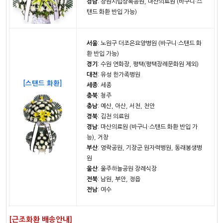
경남
: 창원시립상복공원, 마산의료원 (바구니·스
탠드 화환 반입 가능)
서울
: 노원구 더조은요양병원 (바구니·스탠드 화
환 반입 가능)
경기
: 수원 연화장, 평택(평택장례문화원 제외)
대전
: 유성 한가족병원
[스탠드 화환]
세종
: 세종
충북
: 청주
충남
: 예산, 아산, 서천, 천안
경북
: 김천 의료원
경남
: 마산의료원 (바구니·스탠드 화환 반입 가
능), 거창
부산
: 영락공원, 기장군 원자력병원, 동래봉생병
원
울산
: 울주하늘공원 장례식장
전북
: 남원, 부안, 정읍
전남
: 여수
[근조화환 배송안내]