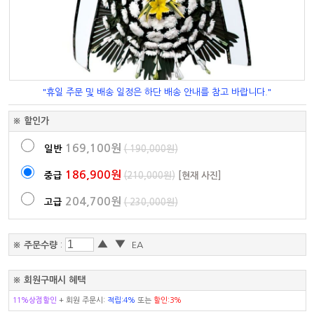
"휴일 주문 및 배송 일정은 하단 배송 안내를 참고 바랍니다."
※ 할인가
169,100원
일반
( 190,000원)
186,900원
중급
(210,000원)
[현재 사진]
204,700원
고급
( 230,000원)
▲
▼
※ 주문수량
:
EA
※ 회원구매시 혜택
11%상점할인
+ 회원 주문시:
적립:4%
또는
할인:3%