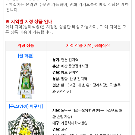
- 휴일에는 온라인 주문만 가능하며, 전화·카카오톡·이메일 상담은 제한
됩니다.
※ 지역별 지정 상품 안내
아래 지역(장례식장)은 지정된 상품만 배송 가능하며, 그 외 지역은 모
든 상품 배송이 가능합니다.
지정 상품
지정 상품 지역, 장례식장
[쌀 화환]
경기
: 연천 전지역
충남
: 예산 중앙장례식장
경북
: 청도 전지역
경남
: 밀양, 산청 전지역
전남
: 완도(고금, 대성, 완도장례식장), 곡성(옥
과 장례식장)
[근조(영정) 바구니]
서울
: 노원구 더조은요양병원 (바구니·스탠드 화
환 반입 가능)
대구
: 가톨릭대학교병원
경북
: 고령