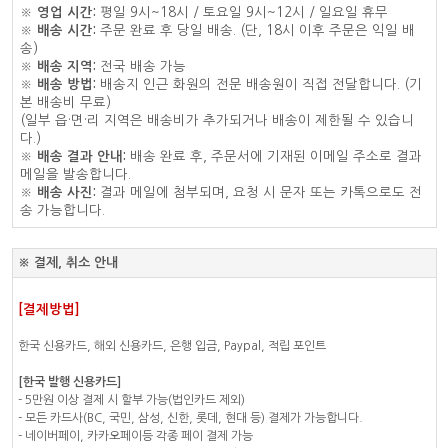
※
영업 시간:
평일 9시~18시 / 토요일 9시~12시 / 일요일 휴무
※
배송 시간:
주문 완료 후 당일 배송. (단, 18시 이후 주문은 익일 배
송)
※
배송 지역:
전국 배송 가능
※
배송 방법:
배송지 인근 화원의 전문 배송원이 직접 전달합니다. (기
본 배송비 무료)
(일부 읍·면·리 지역은 배송비가 추가되거나 배송이 제한될 수 있습니
다.)
※
배송 결과 안내:
배송 완료 후, 주문서에 기재된 이메일 주소로 결과
메일을 발송합니다.
※
배송 사진:
결과 메일에 첨부되며, 요청 시 문자 또는 카톡으로도 전
송 가능합니다.
※ 결제, 취소 안내
[결제방법]
한국 신용카드, 해외 신용카드, 은행 입금, Paypal, 적립 포인트
[한국 발행 신용카드]
- 5만원 이상 결제 시 할부 가능(법인카드 제외)
- 모든 카드사(BC, 국민, 삼성, 신한, 롯데, 현대 등) 결제가 가능합니다.
- 네이버페이, 카카오페이등 각종 페이 결제 가능