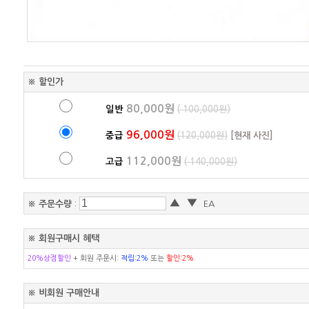
※ 할인가
80,000원
일반
( 100,000원)
96,000원
중급
(120,000원)
[현재 사진]
112,000원
고급
( 140,000원)
▲
▼
※ 주문수량
:
EA
※ 회원구매시 혜택
20%상점할인
+ 회원 주문시:
적립:2%
또는
할인:2%
※ 비회원 구매안내