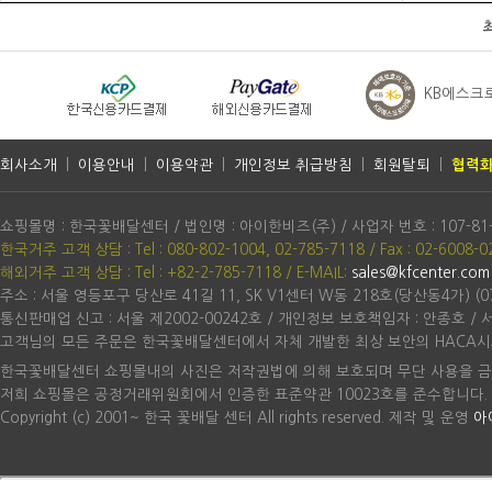
KB에스크
회사소개
|
이용안내
|
이용약관
|
개인정보 취급방침
|
회원탈퇴
|
협력화
쇼핑몰명 : 한국꽃배달센터 / 법인명 : 아이한비즈(주) / 사업자 번호 : 107-81
한국거주 고객 상담 : Tel : 080-802-1004, 02-785-7118 / Fax : 02-6008-0
해외거주 고객 상담 : Tel : +82-2-785-7118
/ E-MAIL:
sales@kfcenter.com
주소 : 서울 영등포구 당산로 41길 11, SK V1센터 W동 218호(당산동4가) (07
통신판매업 신고 : 서울 제2002-00242호 / 개인정보 보호책임자 : 안종호 /
고객님의 모든 주문은 한국꽃배달센터에서 자체 개발한 최상 보안의 HACA시
한국꽃배달센터 쇼핑몰내의 사진은 저작권법에 의해 보호되며 무단 사용을 금
저희 쇼핑몰은 공정거래위원회에서 인증한 표준약관 10023호를 준수합니다.
Copyright (c) 2001~ 한국 꽃배달 센터 All rights reserved. 제작 및 운영
아