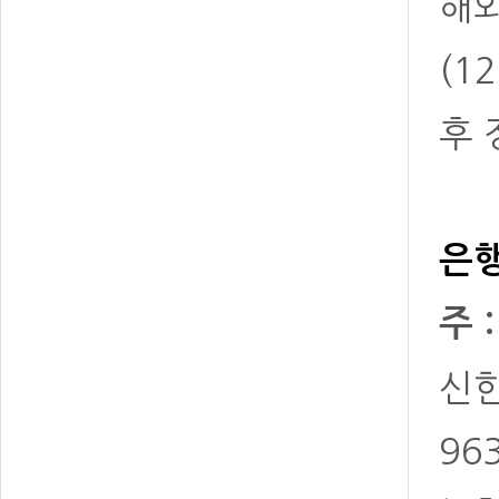
해
(1
후 
은행
주 
신한 
96