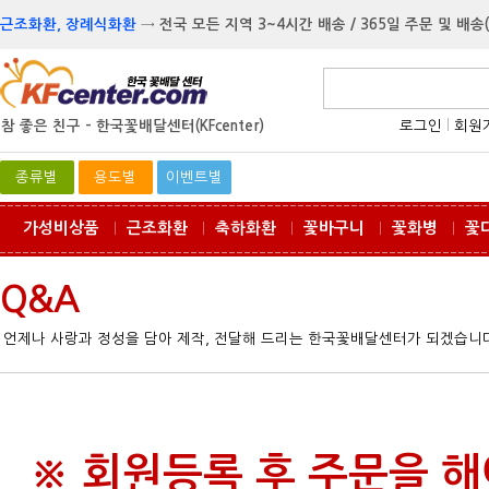
근조화환, 장례식화환
→
전국 모든 지역 3~4시간 배송 / 365일 주문 및 배송
참 좋은 친구 -
한국꽃배달센터(KFcenter)
로그인
l
회원
종류별
용도별
이벤트별
가성비상품
근조화환
축하화환
꽃바구니
꽃화병
꽃
ㅣ
ㅣ
ㅣ
ㅣ
ㅣ
Q&A
언제나 사랑과 정성을 담아 제작, 전달해 드리는 한국꽃배달센터가 되겠습니다
※ 회원등록 후 주문을 해