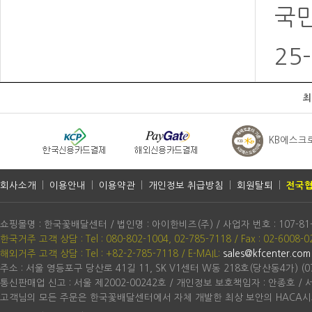
국민
25
최
KB에스크
회사소개
|
이용안내
|
이용약관
|
개인정보 취급방침
|
회원탈퇴
|
전국협
쇼핑몰명 : 한국꽃배달센터 / 법인명 : 아이한비즈(주) / 사업자 번호 : 107-81
한국거주 고객 상담 : Tel : 080-802-1004, 02-785-7118 / Fax : 02-6008-0
해외거주 고객 상담 : Tel : +82-2-785-7118
/ E-MAIL:
sales@kfcenter.com
주소 : 서울 영등포구 당산로 41길 11, SK V1센터 W동 218호(당산동4가) (07
통신판매업 신고 : 서울 제2002-00242호 / 개인정보 보호책임자 : 안종호 /
고객님의 모든 주문은 한국꽃배달센터에서 자체 개발한 최상 보안의 HACA시