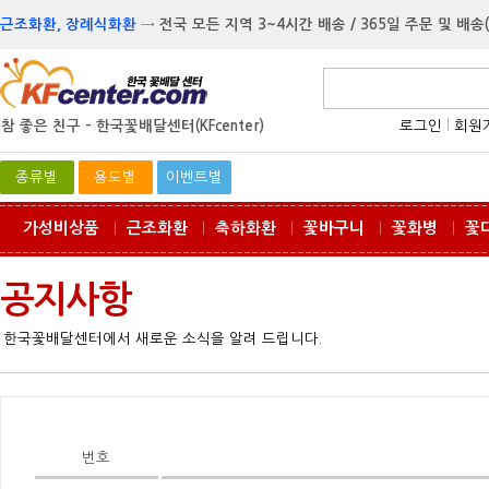
근조화환, 장례식화환
→
전국 모든 지역 3~4시간 배송 / 365일 주문 및 배송
참 좋은 친구 -
한국꽃배달센터(KFcenter)
로그인
l
회원
종류별
용도별
이벤트별
가성비상품
근조화환
축하화환
꽃바구니
꽃화병
꽃
ㅣ
ㅣ
ㅣ
ㅣ
ㅣ
공지사항
한국꽃배달센터에서 새로운 소식을 알려 드립니다.
번호