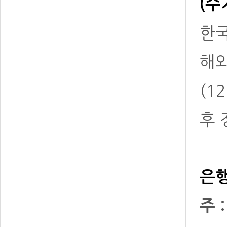
(수
한국
해
(1
후 
은행
주 