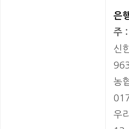
은행
주 
신한 
96
농협 
01
우리