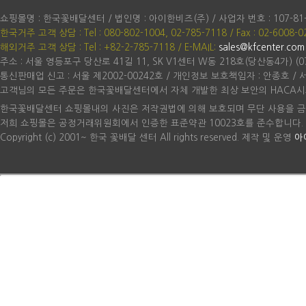
쇼핑몰명 : 한국꽃배달센터 / 법인명 : 아이한비즈(주) / 사업자 번호 : 107-81
한국거주 고객 상담 : Tel : 080-802-1004, 02-785-7118 / Fax : 02-6008-0
해외거주 고객 상담 : Tel : +82-2-785-7118
/ E-MAIL:
sales@kfcenter.com
주소 : 서울 영등포구 당산로 41길 11, SK V1센터 W동 218호(당산동4가) (07
통신판매업 신고 : 서울 제2002-00242호 / 개인정보 보호책임자 : 안종호 /
고객님의 모든 주문은 한국꽃배달센터에서 자체 개발한 최상 보안의 HACA시
한국꽃배달센터 쇼핑몰내의 사진은 저작권법에 의해 보호되며 무단 사용을 금
저희 쇼핑몰은 공정거래위원회에서 인증한 표준약관 10023호를 준수합니다.
Copyright (c) 2001~ 한국 꽃배달 센터 All rights reserved. 제작 및 운영
아