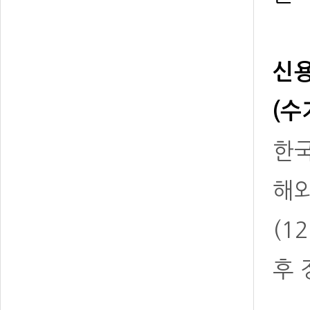
신용
(수
한국
해
(1
후 