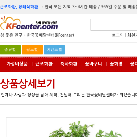
근조화환, 장례식화환
→
전국 모든 지역 3~4시간 배송 / 365일 주문 및 배송
참 좋은 친구 -
한국꽃배달센터(KFcenter)
로그인
l
회원
종류별
용도별
이벤트별
가성비상품
근조화환
축하화환
꽃바구니
꽃화병
꽃
ㅣ
ㅣ
ㅣ
ㅣ
ㅣ
상품상세보기
언제나 사랑과 정성을 담아 제작, 전달해 드리는 한국꽃배달센터가 되겠습니다