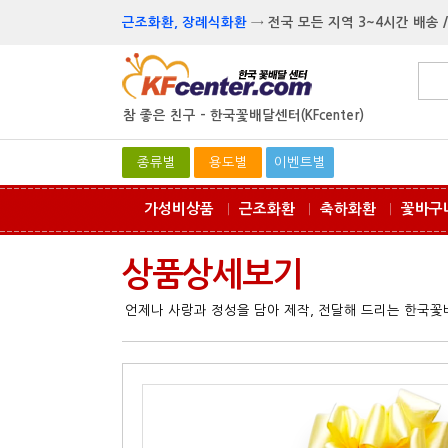
근조화환, 장례식화환
→
전국 모든 지역 3~4시간 배송 /
참 좋은 친구 -
한국꽃배달센터(KFcenter)
종류별
용도별
이벤트별
가성비상품
근조화환
축하화환
꽃바구
ㅣ
ㅣ
ㅣ
상품상세보기
언제나 사랑과 정성을 담아 제작, 전달해 드리는 한국