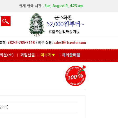
현재 한국 시간 :
Sun, August 9, 4:23 am
고객:
+82-2-785-7118
/
빠른 상담:
sales@kfcenter.com
화분(소)
과일선물
더보기▼
해외꽃배달
ㅣ
ㅣ
ㅣ
-11)