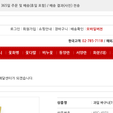
 365일 주문 및 배송(휴일 포함) / 배송 결과(사진) 전송
로그인
l
회원가입
l
쇼핑안내
l
장바구니
l
배송확인
l
모바일버전
한국고객:
02-785-7118
/
해외
니
꽃화병
꽃다발
비누꽃
동양란
서양란
화분(대)
ㅣ
ㅣ
ㅣ
ㅣ
ㅣ
ㅣ
ㅣ
꽃배달센터가 되겠습니다.
상품명
:
과일 바구니(19