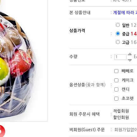
상품번호
:
KFC-4371
본 상품안내
:
계절에 따라 
12
일반
상품가격
14
:
중급
16
고급
수량
:
E
빼빼로
케이크
옵션상품
(꽃과 함께)
:
캔디
초코렛
적립회원
회원 주문시 혜택
:
할인회원
비회원(Guest) 주문
:
회원가입없