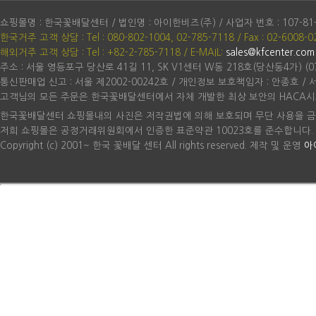
쇼핑몰명 : 한국꽃배달센터 / 법인명 : 아이한비즈(주) / 사업자 번호 : 107-81
한국거주 고객 상담 : Tel : 080-802-1004, 02-785-7118 / Fax : 02-6008-0
해외거주 고객 상담 : Tel : +82-2-785-7118
/ E-MAIL:
sales@kfcenter.com
주소 : 서울 영등포구 당산로 41길 11, SK V1센터 W동 218호(당산동4가) (07
통신판매업 신고 : 서울 제2002-00242호 / 개인정보 보호책임자 : 안종호 /
고객님의 모든 주문은 한국꽃배달센터에서 자체 개발한 최상 보안의 HACA시
한국꽃배달센터 쇼핑몰내의 사진은 저작권법에 의해 보호되며 무단 사용을 금
저희 쇼핑몰은 공정거래위원회에서 인증한 표준약관 10023호를 준수합니다.
Copyright (c) 2001~ 한국 꽃배달 센터 All rights reserved. 제작 및 운영
아