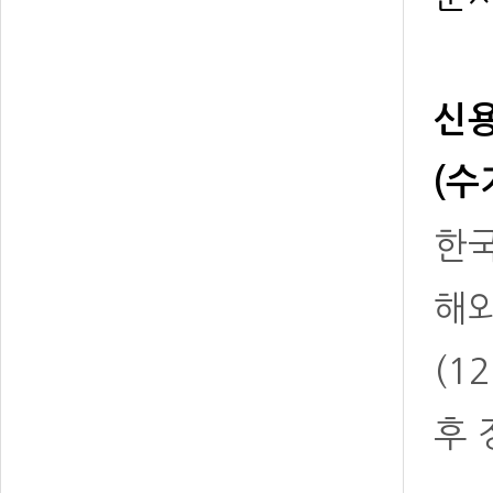
신용
(수
한국
해
(1
후 