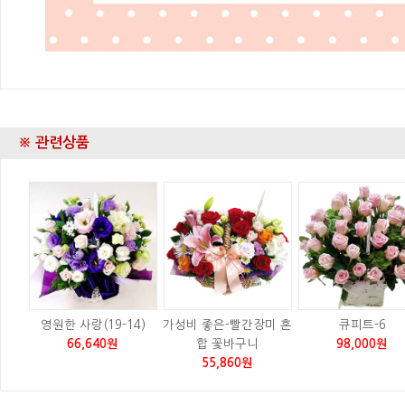
※ 관련상품
영원한 사랑(19-14)
가성비 좋은-빨간장미 혼
큐피트-6
66,640원
합 꽃바구니
98,000원
55,860원