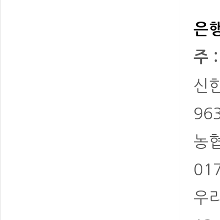
은행
주 
신한 
96
농협 
01
우리