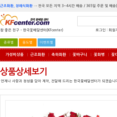
근조화환, 장례식화환
→
전국 모든 지역 3~4시간 배송 / 365일 주문 및 배송
참 좋은 친구 -
한국꽃배달센터(KFcenter)
로그인
l
회원
종류별
용도별
이벤트별
가성비상품
근조화환
축하화환
꽃바구니
꽃화병
꽃
ㅣ
ㅣ
ㅣ
ㅣ
ㅣ
상품상세보기
언제나 사랑과 정성을 담아 제작, 전달해 드리는 한국꽃배달센터가 되겠습니다