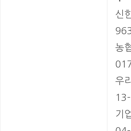
신한 
96
농협 
01
우리
13
기업
04