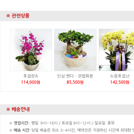
※ 관련상품
호접란A
인삼 펜다 - 관엽화분
노랑호접난
114,000원
85,500원
142,500원
※ 배송안내
※
영업시간:
: 평일: 9시~18시 / 토요일:9시~12시 / 일요일: 휴무
※
배송 시간:
당일 배송은 최소 3~4시간, 예약건은 지정하신 시간에 최대한 맞