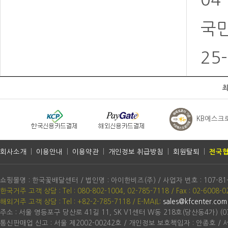
국민
25
KB에스크
회사소개
|
이용안내
|
이용약관
|
개인정보 취급방침
|
회원탈퇴
|
전국협
쇼핑몰명 : 한국꽃배달센터 / 법인명 : 아이한비즈(주) / 사업자 번호 : 107-81
한국거주 고객 상담 : Tel : 080-802-1004, 02-785-7118 / Fax : 02-6008-0
해외거주 고객 상담 : Tel : +82-2-785-7118
/ E-MAIL:
sales@kfcenter.com
주소 : 서울 영등포구 당산로 41길 11, SK V1센터 W동 218호(당산동4가) (07
통신판매업 신고 : 서울 제2002-00242호 / 개인정보 보호책임자 : 안종호 /