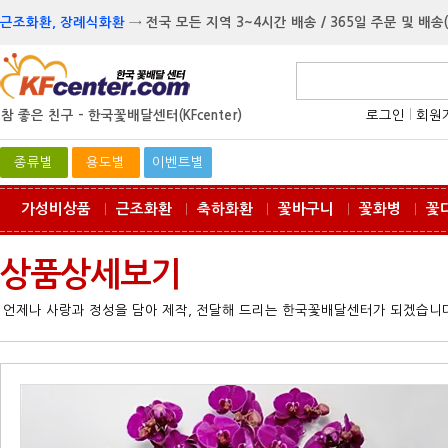
근조화환, 장례식화환
→
전국 모든 지역 3~4시간 배송 / 365일 주문 및 배송
참 좋은 친구 -
한국꽃배달센터(KFcenter)
로그인
l
회원
종류별
용도별
이벤트별
가성비상품
근조화환
축하화환
꽃바구니
꽃화병
꽃
ㅣ
ㅣ
ㅣ
ㅣ
ㅣ
상품상세보기
언제나 사랑과 정성을 담아 제작, 전달해 드리는 한국꽃배달센터가 되겠습니다