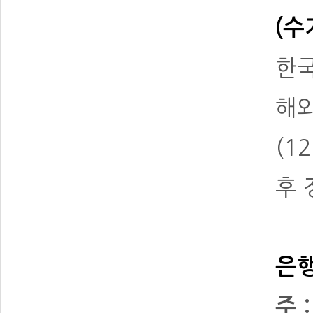
(수
한국
해
(1
후 
은행
주 