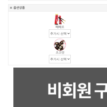
※ 옵션상품
빼빼로
초코렛