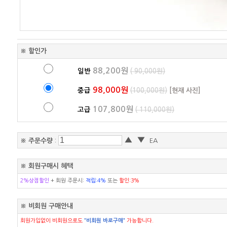
※ 할인가
88,200원
일반
( 90,000원)
98,000원
중급
(100,000원)
[현재 사진]
107,800원
고급
( 110,000원)
▲
▼
※ 주문수량
:
EA
※ 회원구매시 혜택
2%상점할인
+ 회원 주문시:
적립:4%
또는
할인:3%
※ 비회원 구매안내
회원가입없이 비회원으로도
"비회원 바로구매"
가능합니다.