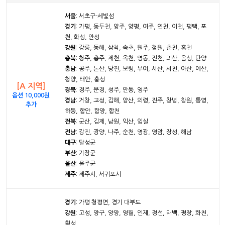
서울
: 서초구-세빛섬
경기
: 가평, 동두천, 양주, 양평, 여주, 연천, 이천, 평택, 포
천, 화성, 안성
강원
: 강릉, 동해, 삼척, 속초, 원주, 철원, 춘천, 홍천
충북
: 청주, 충주, 제천, 옥천, 영동, 진천, 괴산, 음성, 단양
충남
: 공주, 논산, 당진, 보령, 부여, 서산, 서천, 아산, 예산,
청양, 태안, 홍성
[A 지역]
경북
: 경주, 문경, 성주, 안동, 영주
옵션 10,000원
경남
: 거창, 고성, 김해, 양산, 의령, 진주, 창녕, 창원, 통영,
추가
하동, 함안, 함양, 합천
전북
: 군산, 김제, 남원, 익산, 임실
전남
: 강진, 광양, 나주, 순천, 영광, 영암, 장성, 해남
대구
: 달성군
부산
: 기장군
울산
: 울주군
제주
: 제주시, 서귀포시
경기
: 가평 청평면, 경기 대부도
강원
: 고성, 양구, 양양, 영월, 인제, 정선, 태백, 평창, 화천,
횡성