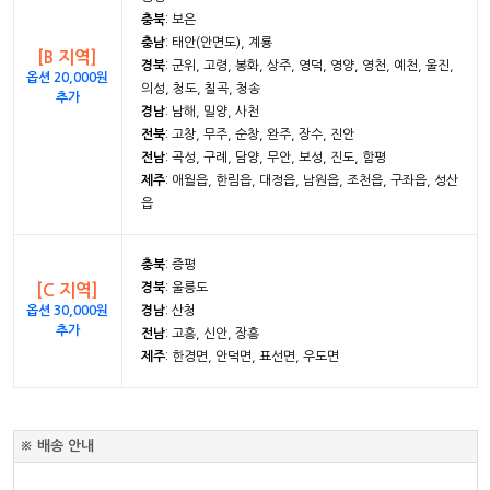
충북
: 보은
충남
: 태안(안면도), 계룡
[B 지역]
경북
: 군위, 고령, 봉화, 상주, 영덕, 영양, 영천, 예천, 울진,
옵션 20,000원
의성, 청도, 칠곡, 청송
추가
경남
: 남해, 밀양, 사천
전북
: 고창, 무주, 순창, 완주, 장수, 진안
전남
: 곡성, 구례, 담양, 무안, 보성, 진도, 함평
제주
: 애월읍, 한림읍, 대정읍, 남원읍, 조천읍, 구좌읍, 성산
읍
충북
: 증평
경북
: 울릉도
[C 지역]
옵션 30,000원
경남
: 산청
추가
전남
: 고흥, 신안, 장흥
제주
: 한경면, 안덕면, 표선면, 우도면
※ 배송 안내