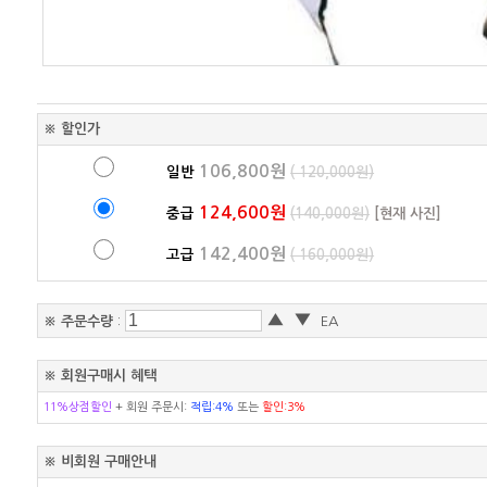
※ 할인가
106,800원
일반
( 120,000원)
124,600원
중급
(140,000원)
[현재 사진]
142,400원
고급
( 160,000원)
▲
▼
※ 주문수량
:
EA
※ 회원구매시 혜택
11%상점할인
+ 회원 주문시:
적립:4%
또는
할인:3%
※ 비회원 구매안내