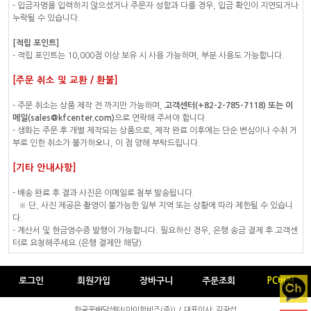
- 입금자명을 입력하지 않으셨거나 주문자 성함과 다를 경우, 입금 확인이 지연되거나
누락될 수 있습니다.
[적립 포인트]
- 적립 포인트는 10,000점 이상 보유 시 사용 가능하며, 부분 사용도 가능합니다.
[주문 취소 및 교환 / 환불]
- 주문 취소는 상품 제작 전 까지만 가능하며,
고객센터(+82-2-785-7118) 또는 이
메일(sales@kfcenter.com)
으로 연락해 주셔야 합니다.
- 생화는 주문 후 개별 제작되는 상품으로, 제작 완료 이후에는 단순 변심이나 수취 거
부로 인한 취소가 불가하오니, 이 점 양해 부탁드립니다.
[기타 안내사항]
- 배송 완료 후 결과 사진은 이메일로 첨부 발송됩니다.
※ 단, 사진 제공은 촬영이 불가능한 일부 지역 또는 상황에 따라 제한될 수 있습니
다.
- 계산서 및 현금영수증 발행이 가능합니다. 필요하신 경우, 은행 송금 결제 후 고객센
터로 요청해주세요.(은행 결제만 해당)
로그인
회원가입
장바구니
주문조회
PC버전
한국꽃배달센터(아이한비즈(주)) / 대표이사: 김광섭