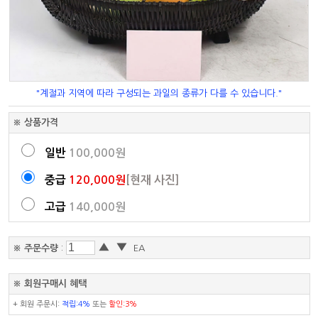
"계절과 지역에 따라 구성되는 과일의 종류가 다를 수 있습니다."
※ 상품가격
일반
100,000원
중급
120,000원
[현재 사진]
고급
140,000원
▲
▼
※ 주문수량
:
EA
※ 회원구매시 혜택
+ 회원 주문시:
적립:4%
또는
할인:3%