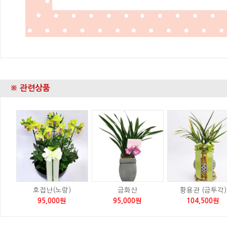
※ 관련상품
호접난(노랑)
금화산
황용관 (금투각)
95,000원
95,000원
104,500원