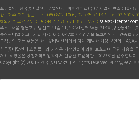
쇼핑몰명 : 한국꽃배달센터 / 법인명 : 아이한비즈(주) / 사업자 번호 : 107-81
한국거주 고객 상담 : Tel : 080-802-1004, 02-785-7118 / Fax : 02-6008-0
해외거주 고객 상담 : Tel : +82-2-785-7118
/ E-MAIL:
sales@kfcenter.com
주소 : 서울 영등포구 당산로 41길 11, SK V1센터 W동 218호(당산동4가) (07
통신판매업 신고 : 서울 제2002-00242호 / 개인정보 보호책임자 : 안종호 /
고객님의 모든 주문은 한국꽃배달센터에서 자체 개발한 최상 보안의 HACA시
한국꽃배달센터 쇼핑몰내의 사진은 저작권법에 의해 보호되며 무단 사용을 금
저희 쇼핑몰은 공정거래위원회에서 인증한 표준약관 10023호를 준수합니다.
Copyright (c) 2001~ 한국 꽃배달 센터 All rights reserved. 제작 및 운영
아