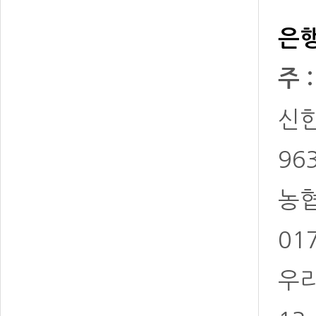
은행
주 
신한 
96
농협 
01
우리