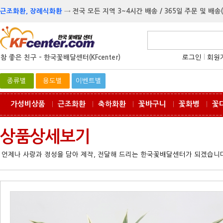
근조화환, 장례식화환
→
전국 모든 지역 3~4시간 배송 / 365일 주문 및 배송
참 좋은 친구 -
한국꽃배달센터(KFcenter)
로그인
l
회원
종류별
용도별
이벤트별
가성비상품
근조화환
축하화환
꽃바구니
꽃화병
꽃
ㅣ
ㅣ
ㅣ
ㅣ
ㅣ
상품상세보기
언제나 사랑과 정성을 담아 제작, 전달해 드리는 한국꽃배달센터가 되겠습니다