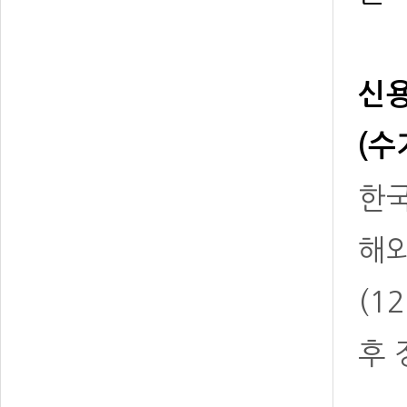
신용
(수
한국
해
(1
후 